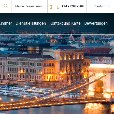
Meine Reservierung
+34 932087109
deutsch
Bei Star Traveler oder Corporate anmelden
Zimmer
Dienstleistungen
Kontakt und Karte
Bewertungen