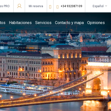
ss PRO
Mi reserva
+34 932087109
español
Iniciar sesión en Star Traveler o Corporate
tos
Habitaciones
Servicios
Contacto y mapa
Opiniones