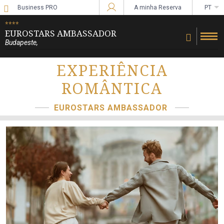
Business PRO
A minha Reserva
PT
Iniciar sessão no Star Traveler ou Corpo
****
EUROSTARS AMBASSADOR
Budapeste
,
EXPERIÊNCIA
ROMÂNTICA
EUROSTARS AMBASSADOR