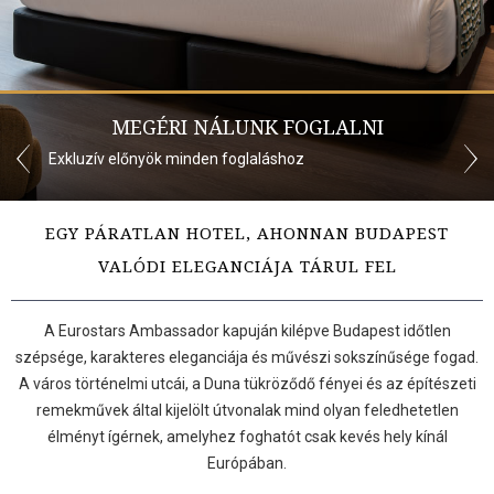
MEGÉRI NÁLUNK FOGLALNI
laláshoz
Gyűjthető pontok minden foglalással
EGY PÁRATLAN HOTEL, AHONNAN BUDAPEST
VALÓDI ELEGANCIÁJA TÁRUL FEL
A Eurostars Ambassador kapuján kilépve Budapest időtlen
szépsége, karakteres eleganciája és művészi sokszínűsége fogad.
A város történelmi utcái, a Duna tükröződő fényei és az építészeti
remekművek által kijelölt útvonalak mind olyan feledhetetlen
élményt ígérnek, amelyhez foghatót csak kevés hely kínál
Európában.