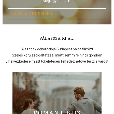
Megjegyzés: a 10
LÁSD A VÉLEMÉNY
VÁLASSZA KI A...
A szobák dekorációja Budapest báját tükrözi
Széles körű szolgáltatásai miatt semmire nincs gondom
Elhelyezkedése miatt tökéletesen felfedezhetővé teszi a várost
ROMANTIKUS