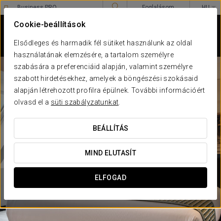
Business PRO
Foglalásom
HU
Sign in to Star Traveler or Corporate
****
Cookie-beállítások
EUROSTARS AMBASSADOR
Budapest
Elsődleges és harmadik fél sütiket használunk az oldal
használatának elemzésére, a tartalom személyre
szabására a preferenciáid alapján, valamint személyre
szabott hirdetésekhez, amelyek a böngészési szokásaid
alapján létrehozott profilra épülnek. További információért
olvasd el a
süti szabályzatunkat
.
BEÁLLÍTÁS
MIND ELUTASÍT
ELFOGAD