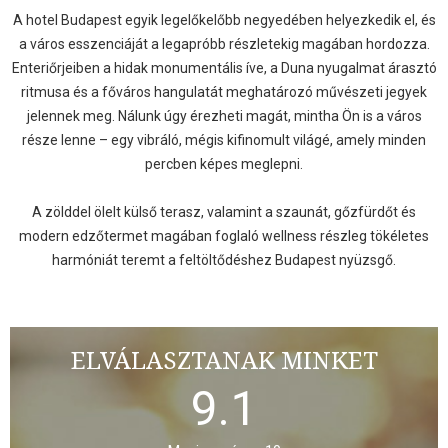
A hotel Budapest egyik legelőkelőbb negyedében helyezkedik el, és
a város esszenciáját a legapróbb részletekig magában hordozza.
Enteriőrjeiben a hidak monumentális íve, a Duna nyugalmat árasztó
ritmusa és a főváros hangulatát meghatározó művészeti jegyek
jelennek meg. Nálunk úgy érezheti magát, mintha Ön is a város
része lenne – egy vibráló, mégis kifinomult világé, amely minden
percben képes meglepni.
A zölddel ölelt külső terasz, valamint a szaunát, gőzfürdőt és
modern edzőtermet magában foglaló wellness részleg tökéletes
harmóniát teremt a feltöltődéshez Budapest nyüzsgő.
ELVÁLASZTANAK MINKET
9.1