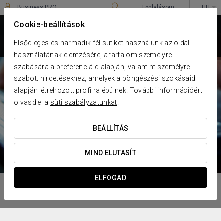
Business PRO
Foglalásom
HU
Sign in to Star Traveler or Corporate
****
Cookie-beállítások
EUROSTARS AMBASSADOR
Budapest
Elsődleges és harmadik fél sütiket használunk az oldal
használatának elemzésére, a tartalom személyre
szabására a preferenciáid alapján, valamint személyre
szabott hirdetésekhez, amelyek a böngészési szokásaid
alapján létrehozott profilra épülnek. További információért
olvasd el a
süti szabályzatunkat
.
BEÁLLÍTÁS
MIND ELUTASÍT
ELFOGAD